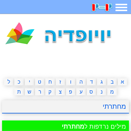
תפריט
משחקים
בדיחות
חידות
חיפוש
2023 משחקים
אפליקציות
ארץ עיר
קטנטנים
דפי צביעה
משפטים
מצחיקות
מגניבות
א
ב
ג
ד
ה
ו
ז
ח
ט
י
כ
ל
מ
נ
ס
ע
פ
צ
ק
ר
ש
ת
איש תלוי
מדריכים
פוקימון גו
מצא הבדלים
מחתרתי
יצירה
משחקי בנות
אשליות
חדשות
מילים נרדפות ל
מחתרתי