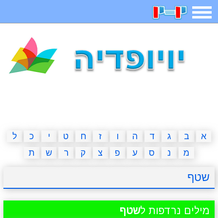
תפריט
משחקים
בדיחות
חידות
חיפוש
2023 משחקים
אפליקציות
ארץ עיר
קטנטנים
דפי צביעה
משפטים
מצחיקות
מגניבות
א
ב
ג
ד
ה
ו
ז
ח
ט
י
כ
ל
מ
נ
ס
ע
פ
צ
ק
ר
ש
ת
איש תלוי
מדריכים
פוקימון גו
מצא הבדלים
שטף
יצירה
משחקי בנות
אשליות
חדשות
מילים נרדפות ל
שטף