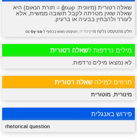
שאלה רטורית (מיוונית: ῥήτωρ = תורת הנאום) היא
שאלה שאין מטרתה לקבל תשובה ממשית, אלא
מתכונים
טריוויה
מגניבים
סרטונים
לעורר ולהבחין בבעיה או ברעיון.
חלק מהטקסט נלקח מ
ויקיפדיה
cc-by-sa
. הטקסט מוגש בכפוף ל-
מילים נרדפות ל
שאלה רטורית
לא נמצאו מילים נרדפות.
חרוזים למילה
שאלה רטורית
מינורית
,
מוטורית
פירוש באנגלית
rhetorical question