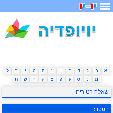
תפריט
משחקים
בדיחות
חידות
חיפוש
2023 משחקים
אפליקציות
ארץ עיר
קטנטנים
דפי צביעה
משפטים
מצחיקות
מגניבות
א
ב
ג
ד
ה
ו
ז
ח
ט
י
כ
ל
מ
נ
ס
ע
פ
צ
ק
ר
ש
ת
איש תלוי
מדריכים
פוקימון גו
מצא הבדלים
שאלה רטורית
יצירה
משחקי בנות
אשליות
חדשות
הסבר: