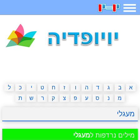
תפריט
משחקים
בדיחות
חידות
חיפוש
2023 משחקים
אפליקציות
ארץ עיר
קטנטנים
דפי צביעה
משפטים
מצחיקות
מגניבות
א
ב
ג
ד
ה
ו
ז
ח
ט
י
כ
ל
מ
נ
ס
ע
פ
צ
ק
ר
ש
ת
איש תלוי
מדריכים
פוקימון גו
מצא הבדלים
מעגלי
יצירה
משחקי בנות
אשליות
חדשות
מילים נרדפות ל
מעגלי