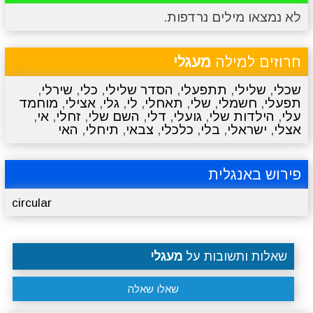
לא נמצאו מילים נרדפות.
מתכונים
טריוויה
מגניבים
סרטונים
חרוזים למילה
מעגלי
שכלי
,
שלילי
,
תתפעלי
,
הסדר שלילי
,
כלי
,
שירלי
,
תפעלי
,
חשמלי
,
שלי
,
תאחלי
,
לי
,
גלי
,
אצילי
,
מוחמד
עלי
,
הילדות שלי
,
גועלי
,
דלי
,
השם שלי
,
זחלי
,
אי
,
אצלי
,
ישראלי
,
בלי
,
כלכלי
,
צבאי
,
תיחלי
,
האי
פירוש באנגלית
circular
שאלות ותשובות על
מעגלי
שאלו שאלה