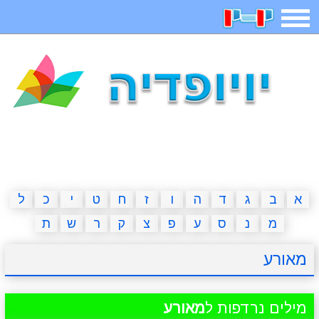
תפריט
משחקים
בדיחות
חידות
חיפוש
2023 משחקים
אפליקציות
ארץ עיר
קטנטנים
דפי צביעה
משפטים
מצחיקות
מגניבות
א
ב
ג
ד
ה
ו
ז
ח
ט
י
כ
ל
מ
נ
ס
ע
פ
צ
ק
ר
ש
ת
איש תלוי
מדריכים
פוקימון גו
מצא הבדלים
מאורע
יצירה
משחקי בנות
אשליות
חדשות
מילים נרדפות ל
מאורע