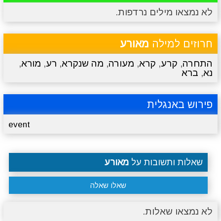
לא נמצאו מילים נרדפות.
מתכונים
טריוויה
מגניבים
סרטונים
חרוזים למילה
מאורע
התחרה
,
קרע
,
קרא
,
מעורה
,
מה שנקרא
,
רע
,
מורא
,
נא
,
ברא
פירוש באנגלית
event
שאלות ותשובות על
מאורע
שאלו שאלה
לא נמצאו שאלות.