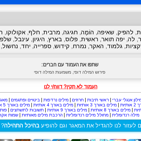
ת
,
להפיק
,
שאיפה
,
הוֹמֶה
,
חגיגה
,
מרבית
,
חלף
,
אקולוקו
,
ה
,
לה
,
יפה תואר
,
ראשית
,
פלוס
,
בארץ
,
היגיון
,
עינבל
,
שלפו
ציות
,
גלמוד
,
האקר
,
נמרח
,
קידוש
,
ספרייה
,
יחד
,
נחשול
,
שתפו את העמוד עם חברים:
פירוש המילה דופי, משמעות המילה דופי
העמוד לא תקין? דווח/י לנו
ילון אנגלי עברי
|
ראשי תיבות
|
חרוזים
|
מילים נרדפות
|
ביטויים ופתגמים
|
מאגר
תיות
|
מילים באורך 3 אותיות
|
מילים באורך 4 אותיות
|
מילים באורך 5 אותיות
|
מילים באורך 8 אותיות
|
מילים באורך 9 אותיות
|
תשובות לתשחצים
|
פות
מילה רנדומלית
|
מחולל מילים רנדומליות
|
הרכבת מילים מאותיות
|
שמות אקרא
ם לעזור לנו להגדיל את המאגר וגם להופיע
בהיכל התהילה
? 