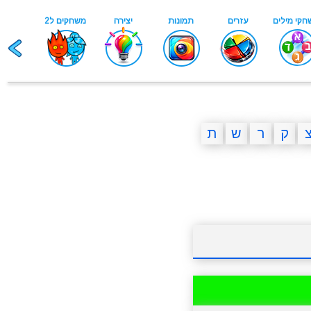
ק
ר
ש
ת