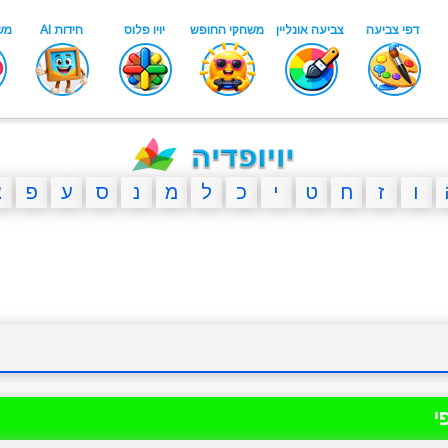
ו
ז
ח
ט
י
כ
ל
מ
נ
ס
ע
פ
צ
י