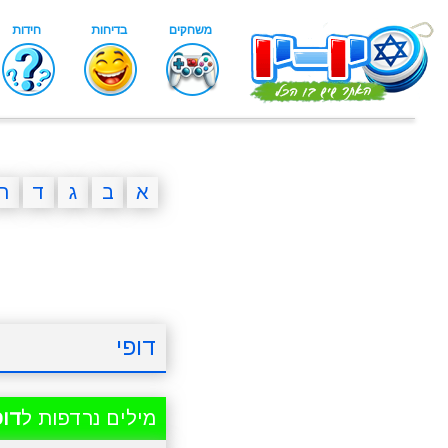
א
ב
ג
ד
ה
דופי
מילים נרדפות ל
דופ