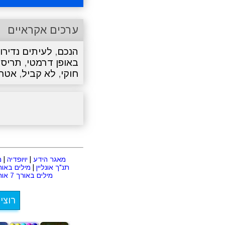
ערכים אקראיים
הנכם
,
לעיתים נדירו
באופן דרמטי
,
תריסר
חוקי
,
לא קביל
,
אטרק
מאגר הידע
|
יויופדיה
|
מ
תנ"ך אונליין
|
מילים באורך 2 או
מילים באורך 7 אותיות
רוצי