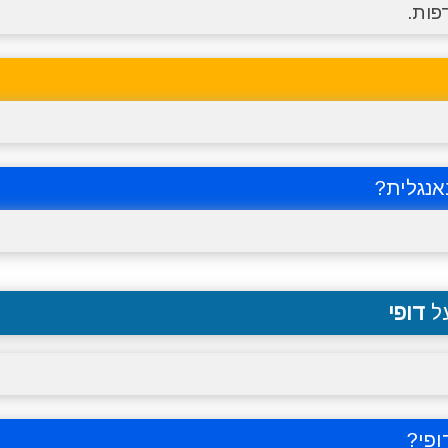
פות.
נגלית?
על
דופי
ופי
?