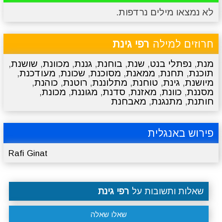
לא נמצאו מילים נרדפות.
מתכונים
טריוויה
מגניבים
סרטונים
חרוזים למילה
רפי גינת
מנת
,
נפתלי בנט
,
שנת
,
בוחנת
,
גננת
,
מכוונת
,
שושנת
,
תוכנת
,
תחנת
,
ממאנת
,
מסוכנת
,
שכונת
,
מעודכנת
,
מיושנת
,
גינת
,
טוחנת
,
מתלוננת
,
רוטנת
,
כוהנת
,
מסננת
,
כוונת
,
מאזנת
,
סדנת
,
מגוננת
,
מכונת
,
חותנת
,
מתנגנת
,
מאבחנת
פירוש באנגלית
Rafi Ginat
שאלות ותשובות על
רפי גינת
שאלו שאלה