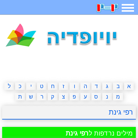
תפריט
משחקים
בדיחות
חידות
חיפוש
2023 משחקים
אפליקציות
ארץ עיר
קטנטנים
דפי צביעה
משפטים
מצחיקות
מגניבות
א
ב
ג
ד
ה
ו
ז
ח
ט
י
כ
ל
מ
נ
ס
ע
פ
צ
ק
ר
ש
ת
איש תלוי
מדריכים
פוקימון גו
מצא הבדלים
רפי גינת
יצירה
משחקי בנות
אשליות
חדשות
מילים נרדפות ל
רפי גינת