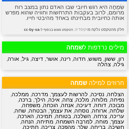
שִׂמְחָה היא רגש חיובי שבו האדם נתון במצב רוח
מרומם, לרוב בעקבות התרחשות וחוויה שהוא מפרש
מתכונים
טריוויה
מגניבים
סרטונים
אותה כחיובית מבחינתו באחד מהיבטי חייו.
חלק מהטקסט נלקח מ
ויקיפדיה
cc-by-sa
. הטקסט מוגש בכפוף ל-
מילים נרדפות ל
שמחה
רון
,
ששון
,
משוש
,
חדוה
,
רינה
,
אושר
,
דיצה
,
גיל
,
אורה
,
גילה
,
צהלה
חרוזים למילה
שמחה
הצלחה
,
נסיכה
,
להרשות לעצמך
,
מדרכה
,
ממלכה
,
נפיחה
,
מלוחה
,
מלכה
,
צחה
,
איכה
,
הילך
,
ברכה
,
מבוכה
,
דוחה
,
דעיכה
,
אנחה
,
הוכחה
,
משפחה
,
שלחה
,
ארוחה
,
נוסחה
,
את עצמך
,
הבטחה
,
שחה
,
עריכה
,
צרחה
,
השלכה
,
בטוחה
,
תמיכה
,
הארכה
,
עצמך
,
מוחה
,
למרבה השמחה
,
מתיחה
,
הנחה
,
חשיכה
,
בריחה
,
שלך
,
מהפכה
,
צריכה
,
חתיכה
,