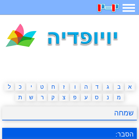
תפריט
משחקים
בדיחות
חידות
חיפוש
2023 משחקים
אפליקציות
ארץ עיר
קטנטנים
דפי צביעה
משפטים
מצחיקות
מגניבות
א
ב
ג
ד
ה
ו
ז
ח
ט
י
כ
ל
מ
נ
ס
ע
פ
צ
ק
ר
ש
ת
איש תלוי
מדריכים
פוקימון גו
מצא הבדלים
שמחה
יצירה
משחקי בנות
אשליות
חדשות
הסבר: