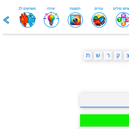
ק
ר
ש
ת