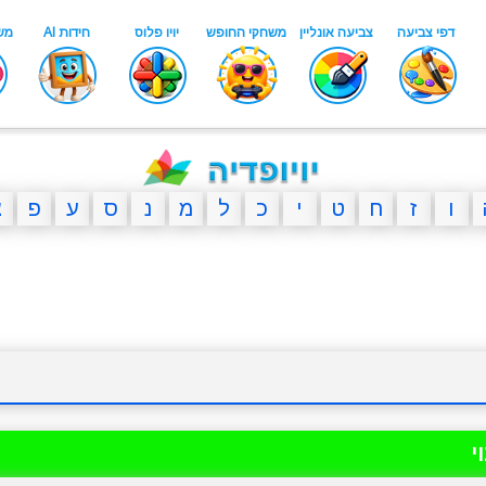
ו
ז
ח
ט
י
כ
ל
מ
נ
ס
ע
פ
צ
י