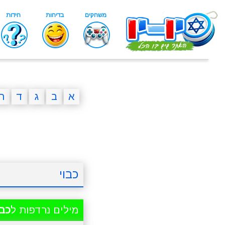
א
ב
ג
ד
ה
כבוי
מילים נרדפות ל
כבו