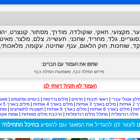
ער
,
מקצועי
,
חאקי
,
שוקולדה
,
מודרך
,
מסתור
,
קונצרט
,
יהו
וגריים
,
גלד
,
מחריד
,
שחכני
,
תעשייה
,
צלם
,
מלצר
,
מאיט
ד
,
שוחכות
,
חוק הלאום
,
ענף
,
שחיטה
,
עקומה
,
מלאכותי
,
שתפו את העמוד עם חברים:
פירוש המילה כבוי, משמעות המילה כבוי
העמוד לא תקין? דווח/י לנו
ילון אנגלי עברי
|
ראשי תיבות
|
חרוזים
|
מילים נרדפות
|
ביטויים ופתגמים
|
מאגר
תיות
|
מילים באורך 3 אותיות
|
מילים באורך 4 אותיות
|
מילים באורך 5 אותיות
|
מילים באורך 8 אותיות
|
מילים באורך 9 אותיות
|
תשובות לתשחצים
|
פות
מילה רנדומלית
|
מחולל מילים רנדומליות
|
הרכבת מילים מאותיות
|
שמות אקרא
ם לעזור לנו להגדיל את המאגר וגם להופיע
בהיכל התהילה
? 