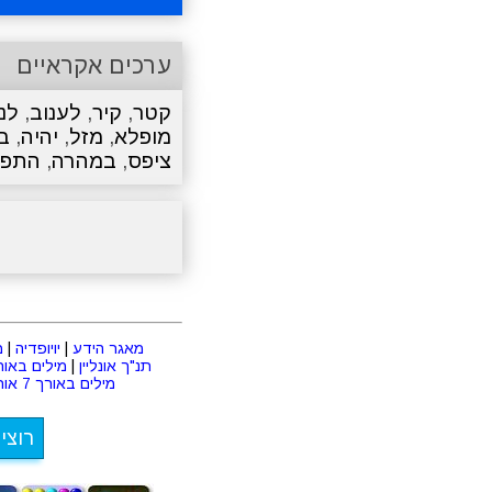
ערכים אקראיים
קטר
,
קיר
,
לענוב
,
לנ
מופלא
,
מזל
,
יהיה
,
בס
ציפס
,
במהרה
,
התפק
מאגר הידע
|
יויופדיה
|
מ
תנ"ך אונליין
|
מילים באורך 2 או
מילים באורך 7 אותיות
רוצי