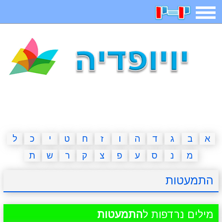
תפריט
משחקים
בדיחות
חידות
חיפוש
2023 משחקים
אפליקציות
ארץ עיר
קטנטנים
דפי צביעה
משפטים
מצחיקות
מגניבות
א
ב
ג
ד
ה
ו
ז
ח
ט
י
כ
ל
מ
נ
ס
ע
פ
צ
ק
ר
ש
ת
איש תלוי
מדריכים
פוקימון גו
מצא הבדלים
התמעטות
יצירה
משחקי בנות
אשליות
חדשות
מילים נרדפות ל
התמעטות