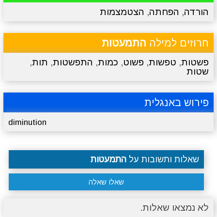
הורדה
,
הפחתה
,
הצטמצמות
מתכונים
טריוויה
מגניבים
סרטונים
חרוזים למילה
התמעטות
פשטות
,
טפשות
,
פשוט
,
כמות
,
התפשטות
,
תות
,
שטות
פירוש באנגלית
diminution
שאלות ותשובות על
התמעטות
שאלו שאלה
לא נמצאו שאלות.