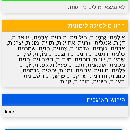
לא נמצאו מילים נרדפות.
מתכונים
טריוויה
מגניבים
סרטונים
חרוזים למילה
לימונית
אִילָנִית
,
גֶּרְמָנִית
,
חילונית
,
תוכנית
,
אַבְנִית
,
ויזואלית
,
דָּנִית
,
אנגלית
,
ערנית
,
אחיינית
,
תווית
,
מונית
,
יצרנית
,
אבנית
,
צוּרָנִית
,
אדמונית
,
צְנוֹנִית
,
חָנִית
,
שמרנית
,
כלנית
,
דוגמנית
,
חמנית
,
חוצפנית
,
מוֹנִית
,
שׁוּנִית
,
שְׁמִינִית
,
יוונית
,
רוחנית
,
מיידית
,
חשבונית
,
חנית
,
מכונית
,
אוכמנית
,
תכנית
,
פעילות גופנית
,
יוֹנִית
,
כְּלָנִית
,
חיננית
,
ארונית
,
זמנית
,
יחסית
,
גרמנית
,
סנונית
,
חדרנית
,
שחקנית
,
פַּרְשָׁנִית
,
חֶשְׁבּוֹנִית
,
תענית
,
חיונית
,
תורנית
,
קנית
פירוש באנגלית
lime