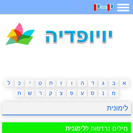
תפריט
משחקים
בדיחות
חידות
חיפוש
2023 משחקים
אפליקציות
ארץ עיר
קטנטנים
דפי צביעה
משפטים
מצחיקות
מגניבות
א
ב
ג
ד
ה
ו
ז
ח
ט
י
כ
ל
מ
נ
ס
ע
פ
צ
ק
ר
ש
ת
איש תלוי
מדריכים
פוקימון גו
מצא הבדלים
לימונית
יצירה
משחקי בנות
אשליות
חדשות
מילים נרדפות ל
לימונית