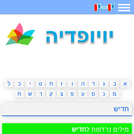
תפריט
משחקים
בדיחות
חידות
חיפוש
2023 משחקים
אפליקציות
ארץ עיר
קטנטנים
דפי צביעה
משפטים
מצחיקות
מגניבות
א
ב
ג
ד
ה
ו
ז
ח
ט
י
כ
ל
מ
נ
ס
ע
פ
צ
ק
ר
ש
ת
איש תלוי
מדריכים
פוקימון גו
מצא הבדלים
חדיש
יצירה
משחקי בנות
אשליות
חדשות
מילים נרדפות ל
חדיש