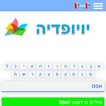
תפריט
משחקים
בדיחות
חידות
חיפוש
2023 משחקים
אפליקציות
ארץ עיר
קטנטנים
דפי צביעה
משפטים
מצחיקות
מגניבות
א
ב
ג
ד
ה
ו
ז
ח
ט
י
כ
ל
מ
נ
ס
ע
פ
צ
ק
ר
ש
ת
איש תלוי
מדריכים
פוקימון גו
מצא הבדלים
אפס
יצירה
משחקי בנות
אשליות
חדשות
מילים נרדפות ל
אפס