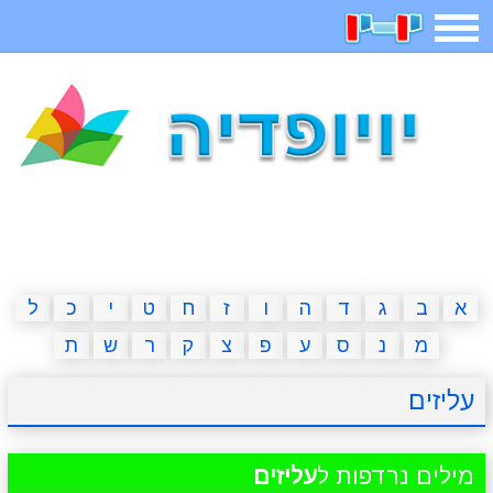
תפריט
משחקים
בדיחות
חידות
חיפוש
2023 משחקים
אפליקציות
ארץ עיר
קטנטנים
דפי צביעה
משפטים
מצחיקות
מגניבות
א
ב
ג
ד
ה
ו
ז
ח
ט
י
כ
ל
מ
נ
ס
ע
פ
צ
ק
ר
ש
ת
איש תלוי
מדריכים
פוקימון גו
מצא הבדלים
עליזים
יצירה
משחקי בנות
אשליות
חדשות
מילים נרדפות ל
עליזים