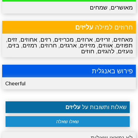
מאושרים
,
שמחים
מתכונים
טריוויה
מגניבים
סרטונים
חרוזים למילה
עליזים
מאחזים
,
זריזים
,
ארוזים
,
מכריזים
,
רזים
,
אחוזים
,
זזים
,
תפוזים
,
אווזים
,
מזיזים
,
ארגזים
,
חרוזים
,
רמזים
,
בזים
,
נועזים
,
להגזים
,
חוזים
פירוש באנגלית
Cheerful
שאלות ותשובות על
עליזים
שאלו שאלה
לא נמצאו שאלות.