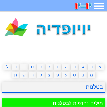
תפריט
משחקים
בדיחות
חידות
חיפוש
2023 משחקים
אפליקציות
ארץ עיר
קטנטנים
דפי צביעה
משפטים
מצחיקות
מגניבות
א
ב
ג
ד
ה
ו
ז
ח
ט
י
כ
ל
מ
נ
ס
ע
פ
צ
ק
ר
ש
ת
איש תלוי
מדריכים
פוקימון גו
מצא הבדלים
בטלנות
יצירה
משחקי בנות
אשליות
חדשות
מילים נרדפות ל
בטלנות