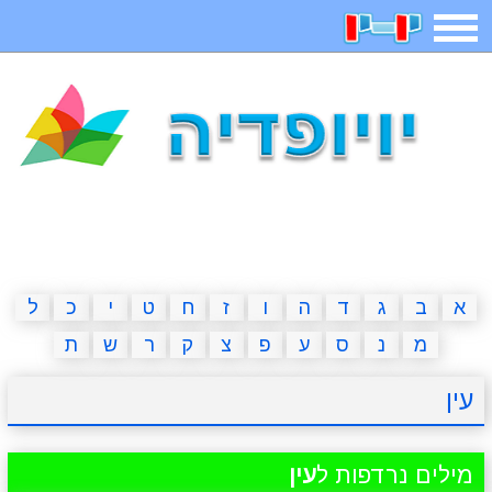
תפריט
משחקים
בדיחות
חידות
חיפוש
2023 משחקים
אפליקציות
ארץ עיר
קטנטנים
דפי צביעה
משפטים
מצחיקות
מגניבות
א
ב
ג
ד
ה
ו
ז
ח
ט
י
כ
ל
מ
נ
ס
ע
פ
צ
ק
ר
ש
ת
איש תלוי
מדריכים
פוקימון גו
מצא הבדלים
עין
יצירה
משחקי בנות
אשליות
חדשות
מילים נרדפות ל
עין