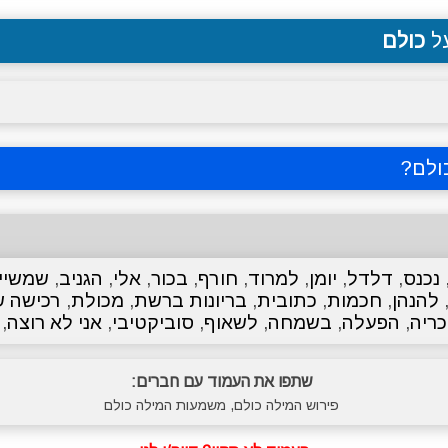
על
כולם
ולם
?
נכנס
,
דלדל
,
יומן
,
למרוד
,
חורף
,
בכור
,
אלי
,
הגניב
,
שמשיי
להנהן
,
חכמות
,
כתובית
,
בריונות ברשת
,
מכולת
,
רכישה 
כריה
,
הפעלה
,
בשמחה
,
לשאוף
,
סוביקטיבי
,
אני לא רוצה
,
שתפו את העמוד עם חברים:
פירוש המילה כולם, משמעות המילה כולם