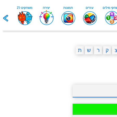
ק
ר
ש
ת