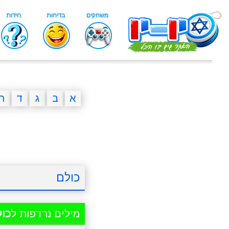
א
ב
ג
ד
ה
כולם
מילים נרדפות ל
כו