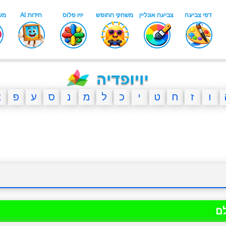
ו
ז
ח
ט
י
כ
ל
מ
נ
ס
ע
פ
צ
לם