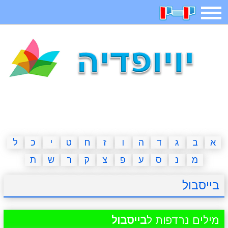
תפריט
משחקים
בדיחות
חידות
חיפוש
2023 משחקים
אפליקציות
ארץ עיר
קטנטנים
דפי צביעה
משפטים
מצחיקות
מגניבות
א
ב
ג
ד
ה
ו
ז
ח
ט
י
כ
ל
מ
נ
ס
ע
פ
צ
ק
ר
ש
ת
איש תלוי
מדריכים
פוקימון גו
מצא הבדלים
בייסבול
יצירה
משחקי בנות
אשליות
חדשות
מילים נרדפות ל
בייסבול