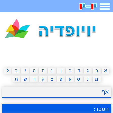
תפריט
משחקים
בדיחות
חידות
חיפוש
2023 משחקים
אפליקציות
ארץ עיר
קטנטנים
דפי צביעה
משפטים
מצחיקות
מגניבות
א
ב
ג
ד
ה
ו
ז
ח
ט
י
כ
ל
מ
נ
ס
ע
פ
צ
ק
ר
ש
ת
איש תלוי
מדריכים
פוקימון גו
מצא הבדלים
אף
יצירה
משחקי בנות
אשליות
חדשות
הסבר: