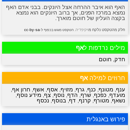
האף הוא איבר ההרחה אצל היונקים. בבני אדם האף
נמצא במרכז הפנים, אך ברוב היונקים הוא נמצא
מתכונים
טריוויה
מגניבים
סרטונים
בקצה העליון של חוטם מוארך.
חלק מהטקסט נלקח מ
ויקיפדיה
cc-by-sa
. הטקסט מוגש בכפוף ל-
מילים נרדפות ל
אף
חדק
,
חוטם
חרוזים למילה
אף
ענף
,
מטונף
,
כנף
,
גרף
,
מזויף
,
אסף
,
אשף
,
חרון אף
,
מועדף
,
כפכף
,
שרף
,
הדף
,
נוסף
,
צף
,
מידע נוסף
,
נשאף
,
מטורף
,
קרנף
,
דף
,
בנוסף
,
נכסף
פירוש באנגלית