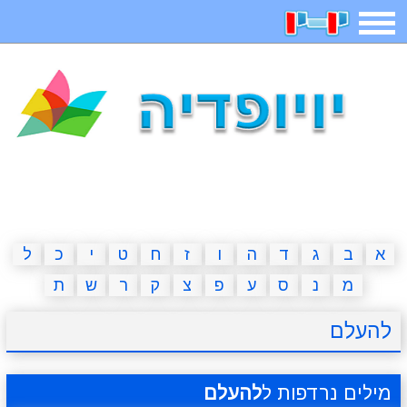
תפריט
משחקים
בדיחות
חידות
חיפוש
2023 משחקים
אפליקציות
ארץ עיר
קטנטנים
דפי צביעה
משפטים
מצחיקות
מגניבות
א
ב
ג
ד
ה
ו
ז
ח
ט
י
כ
ל
מ
נ
ס
ע
פ
צ
ק
ר
ש
ת
איש תלוי
מדריכים
פוקימון גו
מצא הבדלים
להעלם
יצירה
משחקי בנות
אשליות
חדשות
מילים נרדפות ל
להעלם