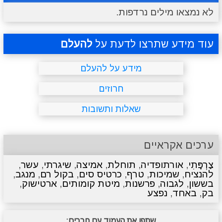
לא נמצאו מילים נרדפות.
מתכונים
טריוויה
מגניבים
סרטונים
עוד מידע שתרצו לדעת על
להעלם
מידע על להעלם
חרוזים
שאלות ותשובות
ערכים אקראיים
צַרְפָּתִי
,
אורתופדיה
,
תוחלת
,
אמיצה
,
שיגרתי
,
עשר
,
להנציח
,
שמיכות
,
טרף
,
כרטיס סים
,
בקול רם
,
מנגב
,
בששון
,
לגבוה
,
פרשנות
,
מיטת קומותים
,
ארטישוק
,
בק
,
באחד
,
נפצע
שתפו את העמוד עם חברים: