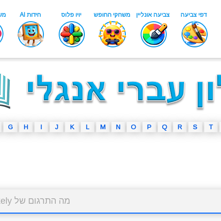
G
H
I
J
K
L
M
N
O
P
Q
R
S
T
מה התרגום של twice as likely בעברית?