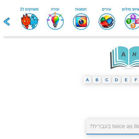
A
B
C
D
E
F