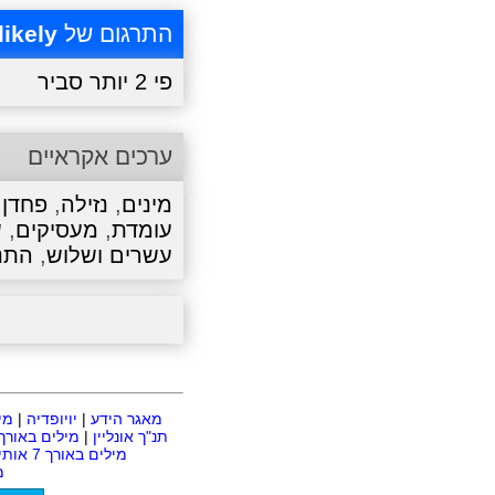
התרגום של
likely
פי 2 יותר סביר
ערכים אקראיים
מינים
,
נזילה
,
פחדן
,
עומדת
,
מעסיקים
,
ש
עשרים ושלוש
,
התנ
מאגר הידע
|
יויופדיה
|
מי
תנ"ך אונליין
|
מילים באורך 2 אותיו
מילים באורך 7 אותיות
מ