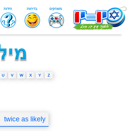
U
V
W
X
Y
Z
twice as likely