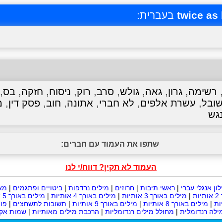
twice as 
בעברית:
רשימה
,
גרון
,
גאה
,
גולש
,
סרב
,
רוק
,
ניסוח
,
חזקה
,
בס
,
ובל
,
עשרת אלפים
,
לא חברי
,
אתונה
,
חוב
,
פסק דין
,
מ
גש
שתפו את העמוד עם חברים:
העמוד לא תקין? דווח/י לנו
לון אנגלי עברי
|
ראשי תיבות
|
חרוזים
|
מילים נרדפות
|
ביטויים ופתגמים
|
מא
ת
|
מילים באורך 3 אותיות
|
מילים באורך 4 אותיות
|
מילים באורך 5 אותיות
|
מילים באורך 8 אותיות
|
מילים באורך 9 אותיות
|
תשובות לתשחצים
|
פו
ילה רנדומלית
|
מחולל מילים רנדומליות
|
הרכבת מילים מאותיות
|
שמות אקר