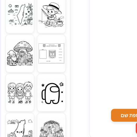
פת שם