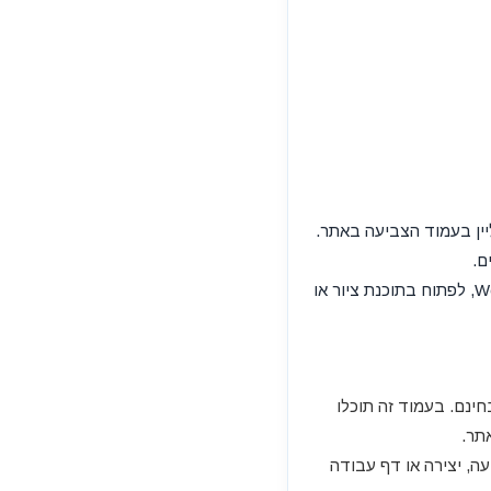
ור כקובץ PDF או לעבור לצביעה אונליין בעמוד הצביעה באתר.
ם.
ניתן לשמור את התמונה במחשב או בטלפון, לשלוח להורים, למורים או לחברים, להוסיף למסמך Word, לפתוח בתוכנת ציור או
חינם. בעמוד זה תוכלו
תר.
עה, יצירה או דף עבודה