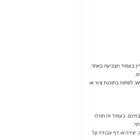
ור כקובץ PDF או לעבור לצביעה אונליין בעמוד הצביעה באתר.
ם.
ניתן לשמור את התמונה במחשב או בטלפון, לשלוח להורים, למורים או לחברים, להוסיף למסמך Word, לפתוח בתוכנת ציור או
ינם. בעמוד זה תוכלו
תר.
 יצירה או דף עבודה קל