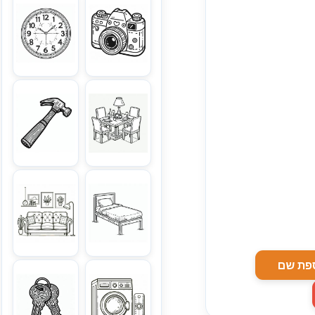
פת שם