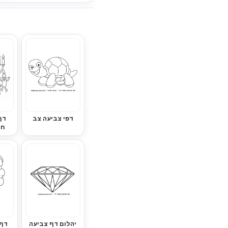
דפי צביעה צב
דף
חנ
יהלום דף צביעה
דף 