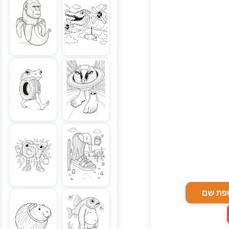
פת שם