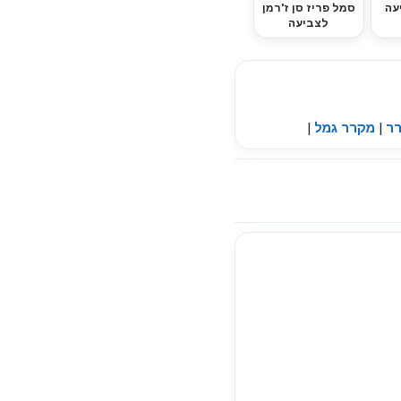
עה
סמל פריז סן ז'רמן
לצביעה
רר
|
מקרר גמל
|