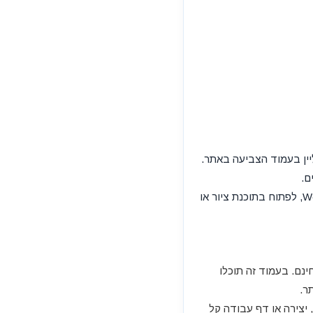
ור כקובץ PDF או לעבור לצביעה אונליין בעמוד הצביעה באתר.
ם.
ניתן לשמור את התמונה במחשב או בטלפון, לשלוח להורים, למורים או לחברים, להוסיף למסמך Word, לפתוח בתוכנת ציור או
ינם. בעמוד זה תוכלו
ר.
 יצירה או דף עבודה קל