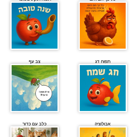
תפוח דג
צב עף
אבולוציה
כלב עם כדור