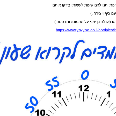
עות, תנו להם שעות לעשות ובדקו אותם
ם כיף ויצירה :)
ו (או לחצן ימני על התמונה והדפסה )
https://www.yo-yoo.co.il/coolpics