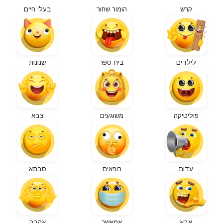
קרש
הומור שחור
בעלי חיים
לילדים
בית ספר
שנונות
פוליטיקה
משוגעים
צבא
עדות
רופאים
סבתא
אבא
אמאשך
אהבה