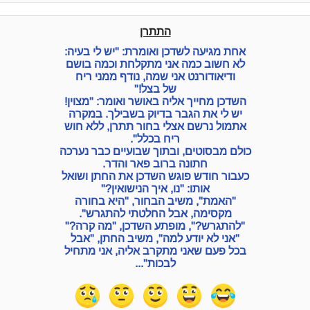
התתרן
אחת מגיעה לשדכן ואומרת: "יש לי בעיה:
לא חשוב כמה אני מתקלחת וכמה בושם
ודיאודורנט אני שמה, נודף ממני ריח
של בצל!"
השדכן מחייך אליה באושר ואומר: "מצוין!
יש לי את הגבר בדיוק בשבילך. במקרה
אתמול נרשם אצלי בחור תתרן, ללא חוש
ריח בכלל".
כולם מבסוטים, ובתוך שבועיים כבר נערכה
חתונה ברוב פאר והדר.
כעבור חודש פוגש השדכן את החתן ושואל
אותו: "נו, איך הנישואין?"
"האמת", משיב הבחור, "היא בחורה
מקסימה, אבל החלטתי להתגרש".
"להתגרש?", מופתע השדכן, "מה קרה?"
"אני לא יודע למה", משיב החתן, "אבל
בכל פעם שאני מתקרב אליה, אני מתחיל
לבכות"...