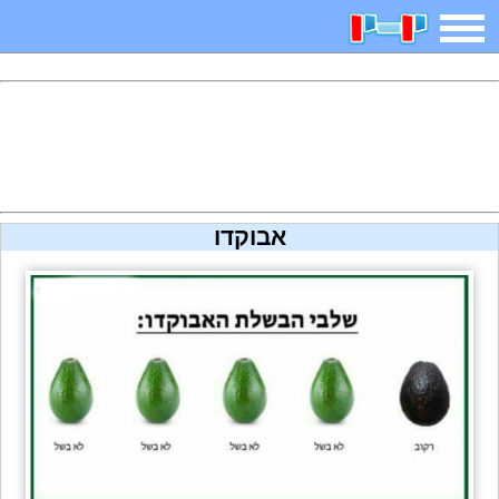
משחקים
בדיחות
חידות
חיפוש
2025 משחקים
אפליקציות
ארץ עיר
קטנטנים
אבוקדו
דפי צביעה
משפטים
מצחיקות
מגניבות
איש תלוי
מדריכים
פוקימון גו
מצא הבדלים
יצירה
משחקי בנות
אשליות
צביעה אונליין