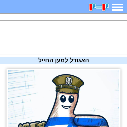
משחקים
בדיחות
חידות
חיפוש
2025 משחקים
אפליקציות
ארץ עיר
קטנטנים
האגודל למען החייל
דפי צביעה
משפטים
מצחיקות
מגניבות
איש תלוי
מדריכים
פוקימון גו
מצא הבדלים
יצירה
משחקי בנות
אשליות
צביעה אונליין