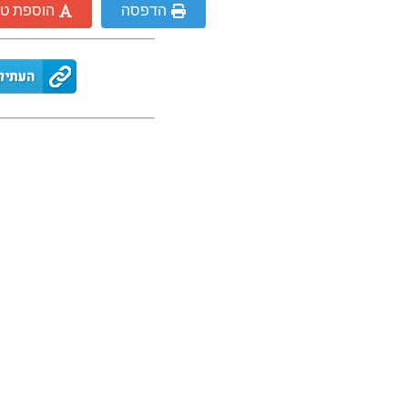
הדפסה
הוספת ט