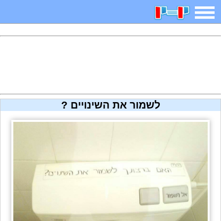
משחקים
בדיחות
חידות
חיפוש
2025 משחקים
אפליקציות
ארץ עיר
קטנטנים
לשמור את השינויים ?
דפי צביעה
משפטים
מצחיקות
מגניבות
איש תלוי
מדריכים
פוקימון גו
מצא הבדלים
יצירה
משחקי בנות
אשליות
צביעה אונליין