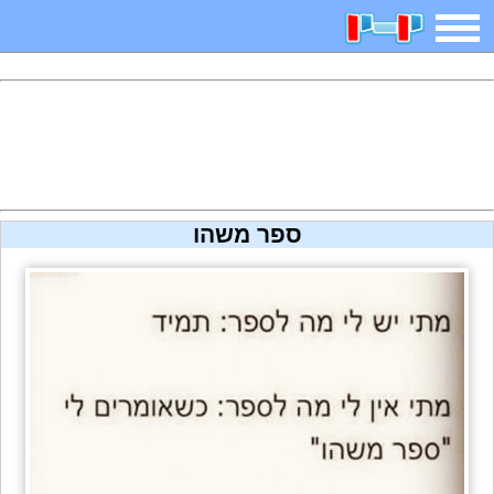
משחקים
בדיחות
חידות
חיפוש
2025 משחקים
אפליקציות
ארץ עיר
קטנטנים
ספר משהו
דפי צביעה
משפטים
מצחיקות
מגניבות
איש תלוי
מדריכים
פוקימון גו
מצא הבדלים
יצירה
משחקי בנות
אשליות
צביעה אונליין