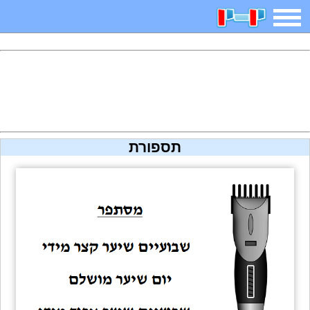
משחקים
בדיחות
חידות
חיפוש
2025 משחקים
אפליקציות
ארץ עיר
קטנטנים
תספורת
דפי צביעה
משפטים
מצחיקות
מגניבות
איש תלוי
מדריכים
פוקימון גו
מצא הבדלים
יצירה
משחקי בנות
אשליות
צביעה אונליין