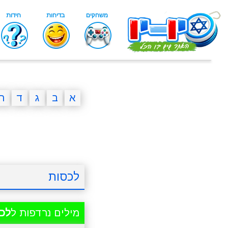
א
ב
ג
ד
ה
לכסות
מילים נרדפות ל
לכ