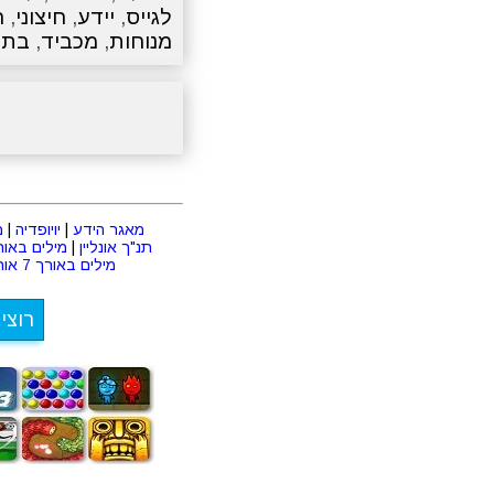
לגייס
,
יידע
,
חיצוני
,
ח
מנוחות
,
מכביד
,
בתו
מאגר הידע
|
יויופדיה
|
מ
תנ"ך אונליין
|
מילים באורך 2 או
מילים באורך 7 אותיות
רוצי