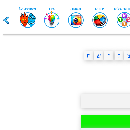
ק
ר
ש
ת