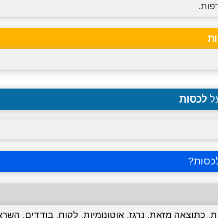
פות.
ת
על
לכסות
כסות
?
ת
,
כתוצאה מזאת
,
נרגז
,
אוטונומיות
,
לקוח
,
בודדים
,
השרא