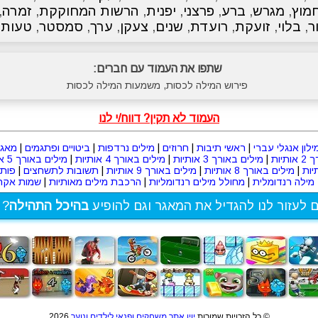
מוץ
,
מגרש
,
ברע
,
פרצני
,
יפנית
,
הרשות המחוקקת
,
זמרה
,
ר
,
בלוי
,
זועקת
,
רועדת
,
שנים
,
צעקן
,
ערך
,
סמסטר
,
טעות
,
שתפו את העמוד עם חברים:
פירוש המילה לכסות, משמעות המילה לכסות
העמוד לא תקין? דווח/י לנו
ילון אנגלי עברי
|
ראשי תיבות
|
חרוזים
|
מילים נרדפות
|
ביטויים ופתגמים
|
מאגר
תיות
|
מילים באורך 3 אותיות
|
מילים באורך 4 אותיות
|
מילים באורך 5 אותיות
|
מילים באורך 8 אותיות
|
מילים באורך 9 אותיות
|
תשובות לתשחצים
|
פות
מילה רנדומלית
|
מחולל מילים רנדומליות
|
הרכבת מילים מאותיות
|
שמות אקרא
ם לעזור לנו להגדיל את המאגר וגם להופיע
בהיכל התהילה
? 
© כל הזכויות שמורות
יויו אתר משחקים ופנאי לילדים ונוער
2026