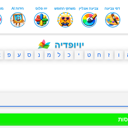
ו
ז
ח
ט
י
כ
ל
מ
נ
ס
ע
פ
צ
סות