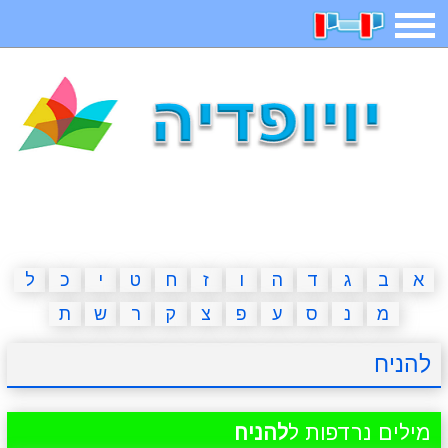
תפריט
משחקים
בדיחות
חידות
חיפוש
2023 משחקים
אפליקציות
ארץ עיר
קטנטנים
דפי צביעה
משפטים
מצחיקות
מגניבות
א
ב
ג
ד
ה
ו
ז
ח
ט
י
כ
ל
מ
נ
ס
ע
פ
צ
ק
ר
ש
ת
איש תלוי
מדריכים
פוקימון גו
מצא הבדלים
להניח
יצירה
משחקי בנות
אשליות
חדשות
מילים נרדפות ל
להניח