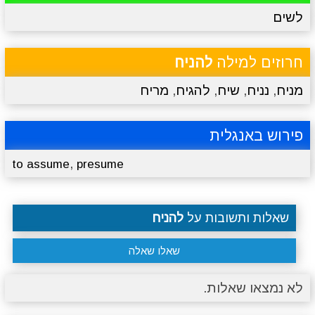
לשים
מתכונים
טריוויה
מגניבים
סרטונים
חרוזים למילה
להניח
מניח
,
נניח
,
שיח
,
להגיח
,
מריח
פירוש באנגלית
,
to assume
presume
שאלות ותשובות על
להניח
שאלו שאלה
לא נמצאו שאלות.