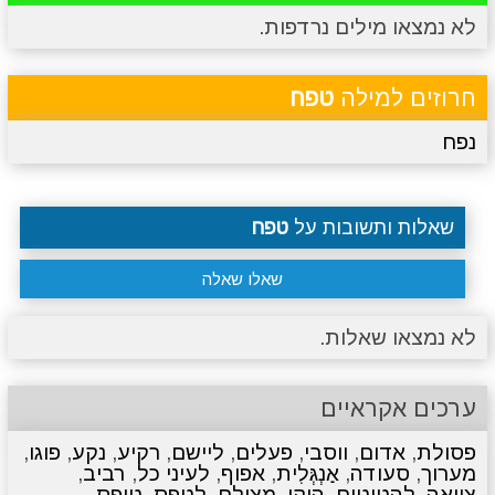
לא נמצאו מילים נרדפות.
מתכונים
טריוויה
מגניבים
סרטונים
חרוזים למילה
טפח
נפח
שאלות ותשובות על
טפח
שאלו שאלה
לא נמצאו שאלות.
ערכים אקראיים
פסולת
,
אדום
,
ווסבי
,
פעלים
,
ליישם
,
רקיע
,
נקע
,
פוגו
,
מערוך
,
סעודה
,
אַנְגְּלִית
,
אפוף
,
לעיני כל
,
רביב
,
צוואה
,
להטוטים
,
הוקי
,
מצולם
,
לטפס
,
טופס