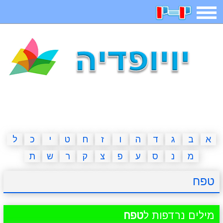
תפריט
משחקים
בדיחות
חידות
חיפוש
2023 משחקים
אפליקציות
ארץ עיר
קטנטנים
דפי צביעה
משפטים
מצחיקות
מגניבות
א
ב
ג
ד
ה
ו
ז
ח
ט
י
כ
ל
מ
נ
ס
ע
פ
צ
ק
ר
ש
ת
איש תלוי
מדריכים
פוקימון גו
מצא הבדלים
טפח
יצירה
משחקי בנות
אשליות
חדשות
מילים נרדפות ל
טפח