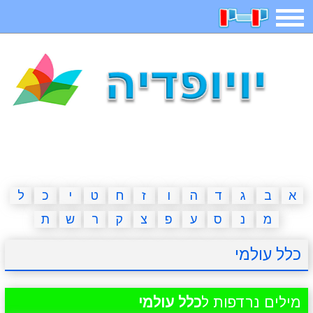
תפריט
משחקים
בדיחות
חידות
חיפוש
2023 משחקים
אפליקציות
ארץ עיר
קטנטנים
דפי צביעה
משפטים
מצחיקות
מגניבות
א
ב
ג
ד
ה
ו
ז
ח
ט
י
כ
ל
מ
נ
ס
ע
פ
צ
ק
ר
ש
ת
איש תלוי
מדריכים
פוקימון גו
מצא הבדלים
כלל עולמי
יצירה
משחקי בנות
אשליות
חדשות
מילים נרדפות ל
כלל עולמי