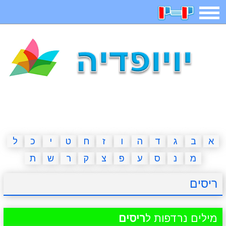
תפריט
משחקים
בדיחות
חידות
חיפוש
2023 משחקים
אפליקציות
ארץ עיר
קטנטנים
דפי צביעה
משפטים
מצחיקות
מגניבות
א
ב
ג
ד
ה
ו
ז
ח
ט
י
כ
ל
מ
נ
ס
ע
פ
צ
ק
ר
ש
ת
איש תלוי
מדריכים
פוקימון גו
מצא הבדלים
ריסים
יצירה
משחקי בנות
אשליות
חדשות
מילים נרדפות ל
ריסים