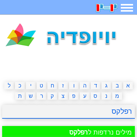
תפריט
משחקים
בדיחות
חידות
חיפוש
2023 משחקים
אפליקציות
ארץ עיר
קטנטנים
דפי צביעה
משפטים
מצחיקות
מגניבות
א
ב
ג
ד
ה
ו
ז
ח
ט
י
כ
ל
מ
נ
ס
ע
פ
צ
ק
ר
ש
ת
איש תלוי
מדריכים
פוקימון גו
מצא הבדלים
רפלקס
יצירה
משחקי בנות
אשליות
חדשות
מילים נרדפות ל
רפלקס