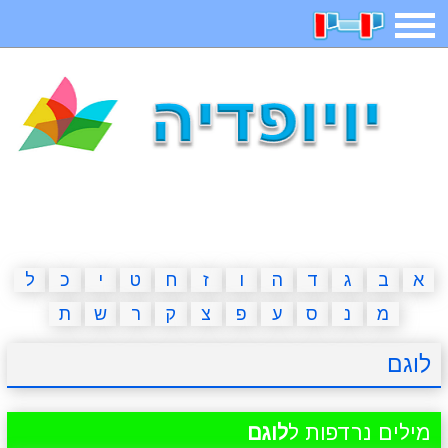
תפריט
משחקים
בדיחות
חידות
חיפוש
2023 משחקים
אפליקציות
ארץ עיר
קטנטנים
דפי צביעה
משפטים
מצחיקות
מגניבות
א
ב
ג
ד
ה
ו
ז
ח
ט
י
כ
ל
מ
נ
ס
ע
פ
צ
ק
ר
ש
ת
איש תלוי
מדריכים
פוקימון גו
מצא הבדלים
לוגם
יצירה
משחקי בנות
אשליות
חדשות
מילים נרדפות ל
לוגם