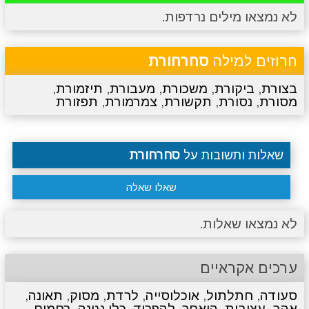
לא נמצאו מילים נרדפות.
מתכונים
טריוויה
מגניבים
סרטונים
חרוזים למילה
סחרחורת
בצורת
,
ביקורת
,
משכורת
,
מעבורת
,
תיזמורת
,
מסורת
,
נסורת
,
תקשורת
,
צמרמורת
,
תפזורת
שאלות ותשובות על
סחרחורת
שאלו שאלה
לא נמצאו שאלות.
ערכים אקראיים
סעודה
,
חתלתול
,
אוכלוסייה
,
לרדת
,
מסוק
,
תאונה
,
אהב
,
עצובות
,
הואחר
,
להפריד
,
כלי נגינה
,
רַחֲמִים
,