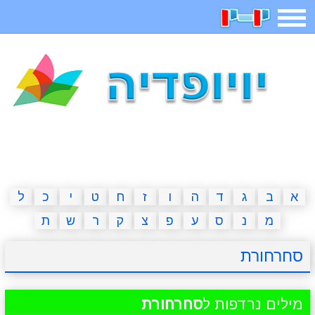
תפריט
משחקים
בדיחות
חידות
חיפוש
2023 משחקים
אפליקציות
ארץ עיר
קטנטנים
דפי צביעה
משפטים
מצחיקות
מגניבות
א
ב
ג
ד
ה
ו
ז
ח
ט
י
כ
ל
מ
נ
ס
ע
פ
צ
ק
ר
ש
ת
איש תלוי
מדריכים
פוקימון גו
מצא הבדלים
סחרחורת
יצירה
משחקי בנות
אשליות
חדשות
מילים נרדפות ל
סחרחורת