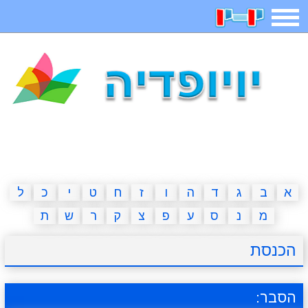
תפריט
משחקים
בדיחות
חידות
חיפוש
2023 משחקים
אפליקציות
ארץ עיר
קטנטנים
דפי צביעה
משפטים
מצחיקות
מגניבות
א
ב
ג
ד
ה
ו
ז
ח
ט
י
כ
ל
מ
נ
ס
ע
פ
צ
ק
ר
ש
ת
איש תלוי
מדריכים
פוקימון גו
מצא הבדלים
הכנסת
יצירה
משחקי בנות
אשליות
חדשות
הסבר: