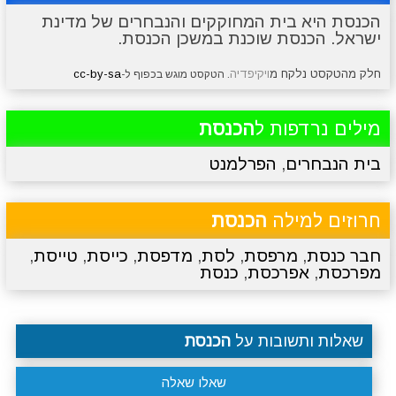
הכנסת היא בית המחוקקים והנבחרים של מדינת
ישראל. הכנסת שוכנת במשכן הכנסת.
מתכונים
טריוויה
מגניבים
סרטונים
חלק מהטקסט נלקח מ
ויקיפדיה
cc-by-sa
. הטקסט מוגש בכפוף ל-
מילים נרדפות ל
הכנסת
בית הנבחרים
,
הפרלמנט
חרוזים למילה
הכנסת
חבר כנסת
,
מרפסת
,
לסת
,
מדפסת
,
כייסת
,
טייסת
,
מפרכסת
,
אפרכסת
,
כנסת
שאלות ותשובות על
הכנסת
שאלו שאלה