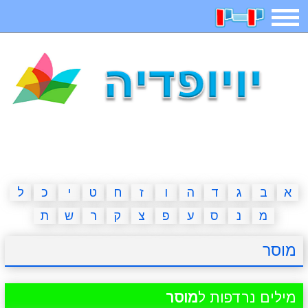
תפריט
משחקים
בדיחות
חידות
חיפוש
2023 משחקים
אפליקציות
ארץ עיר
קטנטנים
דפי צביעה
משפטים
מצחיקות
מגניבות
א
ב
ג
ד
ה
ו
ז
ח
ט
י
כ
ל
מ
נ
ס
ע
פ
צ
ק
ר
ש
ת
איש תלוי
מדריכים
פוקימון גו
מצא הבדלים
מוסר
יצירה
משחקי בנות
אשליות
חדשות
מילים נרדפות ל
מוסר