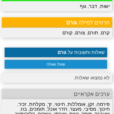
ישות
,
דבר
,
גוף
מתכונים
טריוויה
מגניבים
סרטונים
חרוזים למילה
גורם
קרם
,
תורם
,
צורם
,
קורם
שאלות ותשובות על
גורם
שאלו שאלה
לא נמצאו שאלות.
ערכים אקראיים
פירמה
,
זקן
,
אומללות
,
חיטוי
,
זך
,
מקלחת
,
זכיר
,
חיכוך
,
מסיבי
,
מעצר
,
חדר אוכל
,
תומכים
,
בוז
,
שעברה
,
מוסר
,
טניס
,
יצירתי
,
עשרים
,
הליקופטר
,