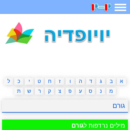
תפריט
משחקים
בדיחות
חידות
חיפוש
2023 משחקים
אפליקציות
ארץ עיר
קטנטנים
דפי צביעה
משפטים
מצחיקות
מגניבות
א
ב
ג
ד
ה
ו
ז
ח
ט
י
כ
ל
מ
נ
ס
ע
פ
צ
ק
ר
ש
ת
איש תלוי
מדריכים
פוקימון גו
מצא הבדלים
גורם
יצירה
משחקי בנות
אשליות
חדשות
מילים נרדפות ל
גורם