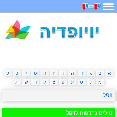
תפריט
משחקים
בדיחות
חידות
חיפוש
2023 משחקים
אפליקציות
ארץ עיר
קטנטנים
דפי צביעה
משפטים
מצחיקות
מגניבות
א
ב
ג
ד
ה
ו
ז
ח
ט
י
כ
ל
מ
נ
ס
ע
פ
צ
ק
ר
ש
ת
איש תלוי
מדריכים
פוקימון גו
מצא הבדלים
וופל
יצירה
משחקי בנות
אשליות
חדשות
מילים נרדפות ל
וופל