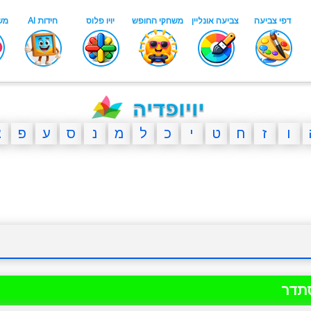
ו
ז
ח
ט
י
כ
ל
מ
נ
ס
ע
פ
צ
תדר