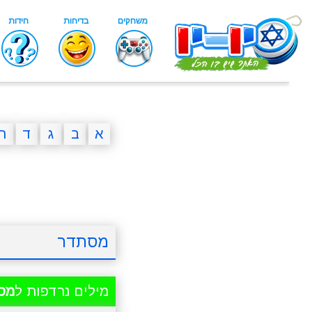
א
ב
ג
ד
ה
מסתדר
מילים נרדפות ל
מס