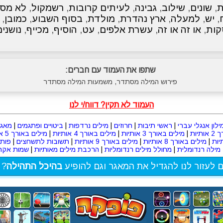
ת
,
שונים
,
שילוב
,
גבינה
,
לעיתים קרובות
,
רשמקול
,
לא מספ
,
יש
,
למעלה
,
ארץ נהדרת
,
מולדת
,
בסוף השבוע
,
כמובן
,
ות
,
או זה או זה
,
עשרת אלפים
,
עט
,
הוסיף
,
מכייף
,
נושנים
שתפו את העמוד עם חברים:
פירוש המילה מסתדר, משמעות המילה מסתדר
העמוד לא תקין? דווח/י לנו
ילון אנגלי עברי
|
ראשי תיבות
|
חרוזים
|
מילים נרדפות
|
ביטויים ופתגמים
|
מאגר
תיות
|
מילים באורך 3 אותיות
|
מילים באורך 4 אותיות
|
מילים באורך 5 אותיות
|
מילים באורך 8 אותיות
|
מילים באורך 9 אותיות
|
תשובות לתשחצים
|
פות
מילה רנדומלית
|
מחולל מילים רנדומליות
|
הרכבת מילים מאותיות
|
שמות אקרא
ם לעזור לנו להגדיל את המאגר וגם להופיע
בהיכל התהילה
? 