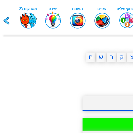
ק
ר
ש
ת