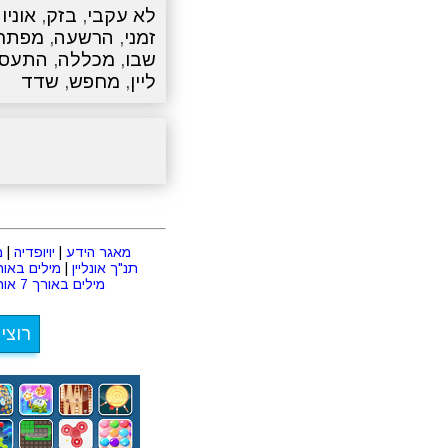
לא עקבי
,
בזק
,
אוניו
זמני
,
הרשעה
,
מפתח
שבו
,
מכללה
,
התעסק
ליין
,
מחפש
,
שדד
מאגר הידע
|
יויופדיה
|
מ
תנ"ך אונליין
|
מילים באורך 2 או
מילים באורך 7 אותיות
רוצי