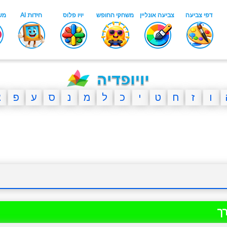
ו
ז
ח
ט
י
כ
ל
מ
נ
ס
ע
פ
צ
ך