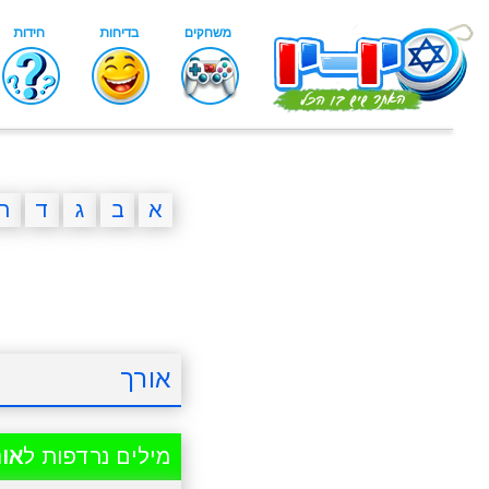
א
ב
ג
ד
ה
אורך
מילים נרדפות ל
אור