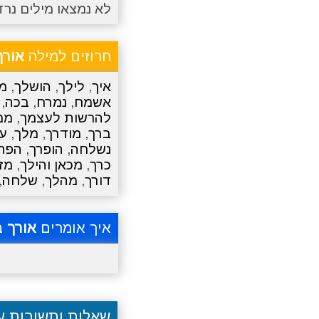
לא נמצאו מילים נרד
חרוזים למילה
אורך
איך
,
לילך
,
הושלך
,
מ
אשמח
,
נמרח
,
בכה
,
להרשות לעצמך
,
ממ
ברך
,
מודרך
,
מלך
,
ע
נשלחה
,
הופרך
,
הפת
כרך
,
מכאן והילך
,
מז
דורך
,
מהלך
,
שלחה
,
איך אומרים
אורך
ב
שאלות ותשובות 