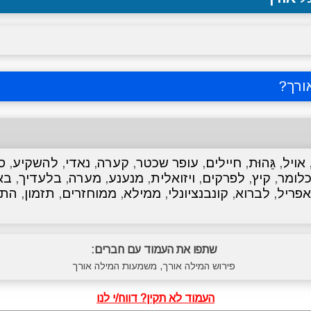
ורך
?
אויל
,
גֵּהוּת
,
חיילים
,
עופר שכטר
,
קערה
,
נאדי
,
להשקיע
,
ס
לומר
,
קיץ
,
לפרקים
,
ויזואלית
,
מנענע
,
מערה
,
בלעדיך
,
בא
אפריל
,
לברוא
,
קונבנציונלי
,
ממילא
,
ממוחזרים
,
תזמון
,
התר
שתפו את העמוד עם חברים:
פירוש המילה אורך, משמעות המילה אורך
העמוד לא תקין? דווח/י לנו