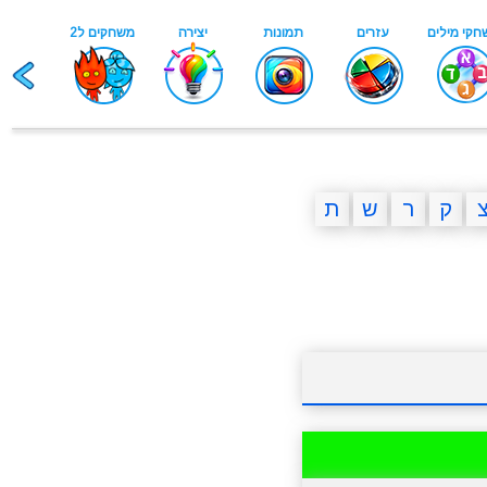
ק
ר
ש
ת