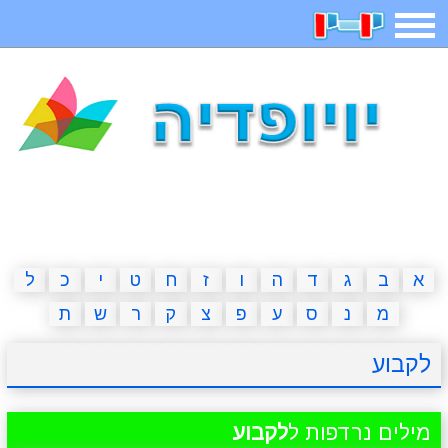
תפריט
משחקים
בדיחות
חידות
חיפוש
2023 משחקים
אפליקציות
ארץ עיר
קטנטנים
דפי צביעה
משפטים
מצחיקות
מגניבות
א
ב
ג
ד
ה
ו
ז
ח
ט
י
כ
ל
מ
נ
ס
ע
פ
צ
ק
ר
ש
ת
איש תלוי
מדריכים
פוקימון גו
מצא הבדלים
לקבוע
יצירה
משחקי בנות
אשליות
חדשות
מילים נרדפות ל
לקבוע