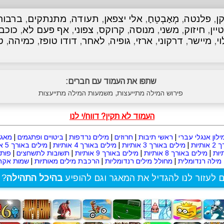
ן
,
פלנטה
,
מְאַבְטֵחַ
,
אלי יצפאן
,
תעודה
,
מתנתקים
,
ברבור
יין
,
חיזוק
,
משני
,
מנוסה
,
קרוקס
,
צפוני
,
אף פעם לא
,
כוכב
וי
,
מיישר
,
דרקוני
,
ארזי
,
גופיה
,
לאחר
,
דודו טופז
,
כמיהה
,
ט
שתפו את העמוד עם חברים:
פירוש המילה מתייעצות, משמעות המילה מתייעצות
העמוד לא תקין? דווח/י לנו
ילון אנגלי עברי
|
ראשי תיבות
|
חרוזים
|
מילים נרדפות
|
ביטויים ופתגמים
|
מאגר
תיות
|
מילים באורך 3 אותיות
|
מילים באורך 4 אותיות
|
מילים באורך 5 אותיות
|
מילים באורך 8 אותיות
|
מילים באורך 9 אותיות
|
תשובות לתשחצים
|
פות
מילה רנדומלית
|
מחולל מילים רנדומליות
|
הרכבת מילים מאותיות
|
שמות אקרא
ם לעזור לנו להגדיל את המאגר וגם להופיע
בהיכל התהילה
? 