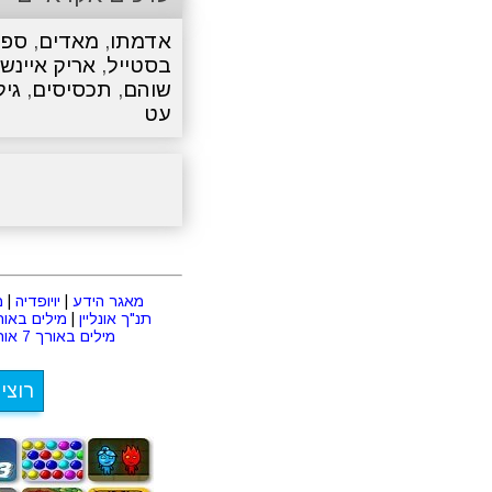
אדמתו
,
מאדים
,
ספק
בסטייל
,
אריק איינשט
שוהם
,
תכסיסים
,
גיל
עט
מאגר הידע
|
יויופדיה
|
מ
תנ"ך אונליין
|
מילים באורך 2 או
מילים באורך 7 אותיות
רוצי