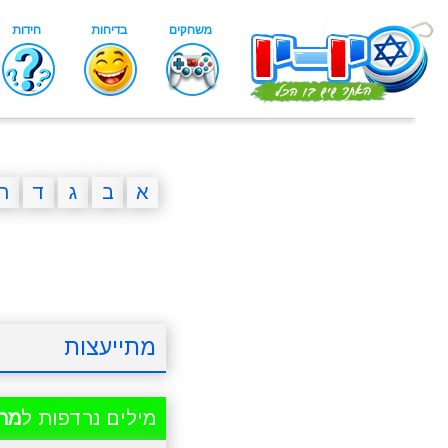
א
ב
ג
ד
ה
מתייעצות
מילים נרדפות ל
מתי