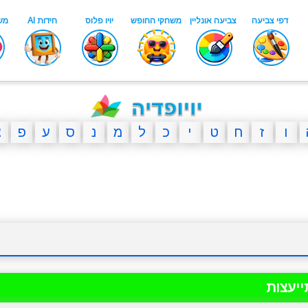
ו
ז
ח
ט
י
כ
ל
מ
נ
ס
ע
פ
צ
יעצות