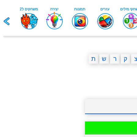
ק
ר
ש
ת